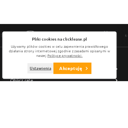
Pliki cookies na clicklease.pl
Używamy plików cookies w celu zapewnienia prawidłowego
działania strony internetowej zgodnie z zasadami opisanymi w
Menu
naszej
Polityce prywatności.
Ustawienia preferencji plików cookies:
Akceptuję
Ustawienia
Wyszukaj pojazd
Niezbędne, funkcjonalne cookies
Zawsze Włączone
Oblicz ratę
Wydajnościowe cookies
Marketingowe cookies
Sprawdź ofertę
Referencje
Faq
O nas