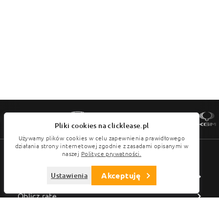
Pliki cookies na clicklease.pl
Używamy plików cookies w celu zapewnienia prawidłowego
działania strony internetowej zgodnie z zasadami opisanymi w
Menu
naszej
Polityce prywatności.
Ustawienia preferencji plików cookies:
Akceptuję
Ustawienia
Wyszukaj pojazd
Niezbędne, funkcjonalne cookies
Zawsze Włączone
Oblicz ratę
Wydajnościowe cookies
Marketingowe cookies
Sprawdź ofertę