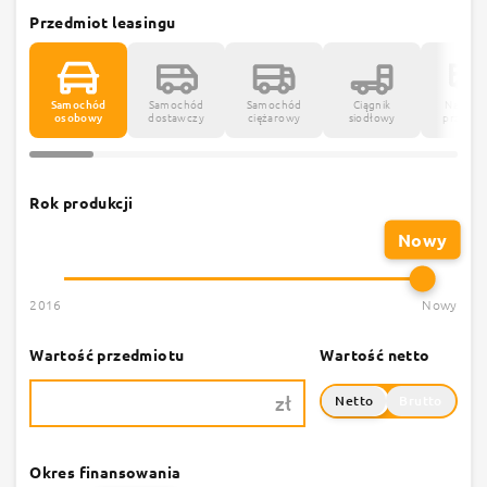
Przedmiot leasingu
Samochód
Samochód
Samochód
Ciągnik
Naczepy
osobowy
dostawczy
ciężarowy
siodłowy
przycze
Rok produkcji
Nowy
2016
Nowy
Wartość przedmiotu
Wartość netto
zł
Netto
Brutto
Okres finansowania