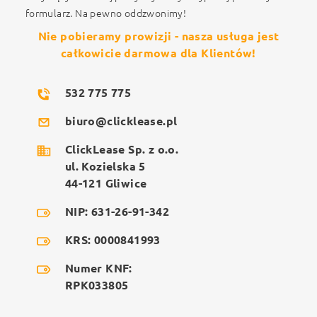
formularz. Na pewno oddzwonimy!
Nie pobieramy prowizji - nasza usługa jest
całkowicie darmowa dla Klientów!
532 775 775
biuro@clicklease.pl
ClickLease Sp. z o.o.
ul. Kozielska 5
44-121 Gliwice
NIP: 631-26-91-342
KRS: 0000841993
Numer KNF:
RPK033805