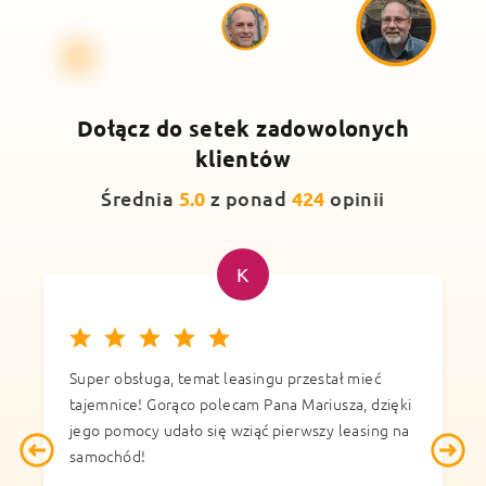
Dołącz do setek
zadowolonych
klientów
Średnia
5.0
z ponad
424
opinii
K
Super obsługa, temat leasingu przestał mieć
S
tajemnice! Gorąco polecam Pana Mariusza, dzięki
D
jego pomocy udało się wziąć pierwszy leasing na
k
"
samochód!
t
z