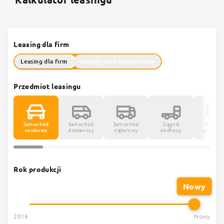
Leasing dla firm
Leasing dla firm
Leasing dla konsumentów
Przedmiot leasingu
Samochód
Samochód
Samochód
Ciągnik
Naczepy
osobowy
dostawczy
ciężarowy
siodłowy
przycze
Rok produkcji
Nowy
2016
Nowy