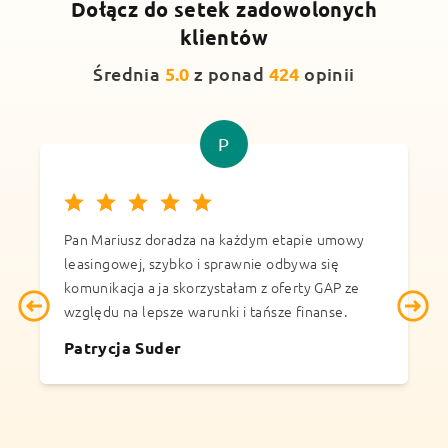
Dołącz do setek
zadowolonych
klientów
Średnia
5.0
z ponad
424
opinii
P
Pan Mariusz doradza na każdym etapie umowy
B
leasingowej, szybko i sprawnie odbywa się
w
komunikacja a ja skorzystałam z oferty GAP ze
B
względu na lepsze warunki i tańsze finanse.
o
A
Patrycja Suder
p
p