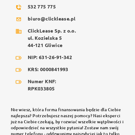
532 775 775
biuro@clicklease.pl
ClickLease Sp. z o.o.
ul. Kozielska 5
44-121 Gliwice
NIP: 631-26-91-342
KRS: 0000841993
Numer KNF:
RPK033805
Nie wiesz, która forma finansowania będzie dla Ciebie
najlepsza? Potrzebujesz naszej pomocy? Nasi eksperci
już na Ciebie czekają, by rozwiać wszelkie wątpliwości i
odpowiedzieć na wszystkie pytania! Zostaw nam swój
numer telefonu - oddzwonimy najszybciej jak to tylko