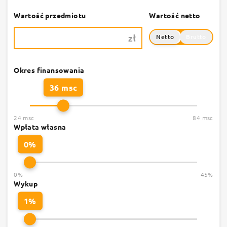
Wartość przedmiotu
Wartość netto
zł
Netto
Brutto
Okres finansowania
36 msc
24 msc
84 msc
Wpłata własna
0%
0%
45%
Wykup
1%