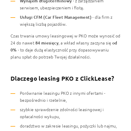
Wynajem długoterminowy
- z zarządzaniem
serwisem, ubezpieczeniem i flotą.
Usługi CFM (Car Fleet Management)
- dla firm z
większą liczbą pojazdów.
Czas trwania umowy leasingowej w PKO może wynosić od
24 do nawet
84 miesięcy
, a wkład własny zaczyna się
od
0%
- to daje dużą elastyczność przy dopasowywaniu
planu spłat do potrzeb Twojej działalności.
Dlaczego leasing PKO z ClickLease?
Porównanie leasingu PKO z innymi ofertami -
bezpośrednio i rzetelnie,
szybkie sprawdzenie zdolności leasingowej i
opłacalności wykupu,
doradztwo w zakresie leasingu, pożyczki lub najmu,