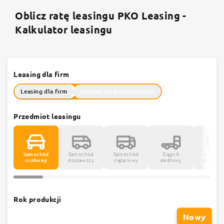
Oblicz ratę leasingu PKO Leasing -
Kalkulator leasingu
Leasing dla firm
Leasing dla firm
Leasing dla konsumentów
Przedmiot leasingu
Samochód
Samochód
Samochód
Ciągnik
Naczepy
osobowy
dostawczy
ciężarowy
siodłowy
przycze
Rok produkcji
Nowy