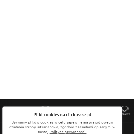
Pliki cookies na clicklease.pl
Używamy plików cookies w celu zapewnienia prawidłowego
działania strony internetowej zgodnie z zasadami opisanymi w
Menu
naszej
Polityce prywatności.