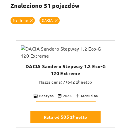
Rodzaj paliwa
Znaleziono 51 pojazdów
Na firmę
DACIA
Skrzynia biegów
Moc (KM)
Typ nadwozia
DACIA Sandero Stepway 1.2 Eco-G
120 Extreme
Rok produkcji
Nasza cena:
77642
zł netto
Benzyna
2026
Manualna
505
zł
Rata od
netto